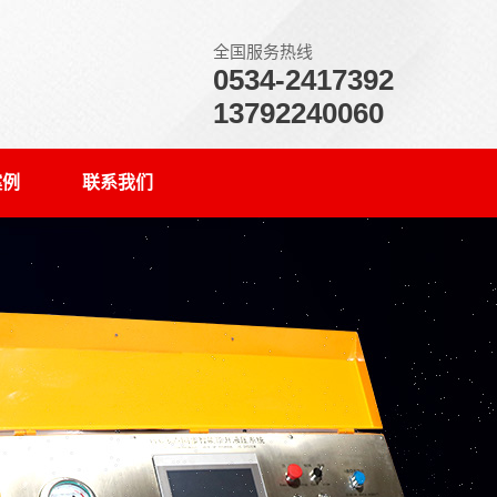
全国服务热线
0534-2417392
13792240060
案例
联系我们