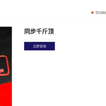
同步千斤顶
立即咨询