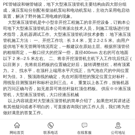
PE管铺设和钢管铺设，地下大型液压顶管机主要结构由四大部分组
成，液压泵站分别配有柴油机泵站和电动机泵站，主动力采用电启动
装置，解决了野外施工用电难的现象。
大型液压顶管机是中小型非开挖工程施工的非开挖设备，订购本公
司地下大型液压顶管机后本公司将派出技术人员，到施工现场进行技
术指导，及机器调试工作。大型液压顶管机详技术参数： 地下液压顶
管机施工方法： 一、开挖工作坑 : 长 3.4 米，宽 2.2-2.5 米。由用户
提供地下有无管网等情况而定，一般建议在原始土层。根据所顶管径
的粗细而定，一般口径大的挖深一些，直径400mm 左右的可在地面
以下 2 米--2.5 米左右。 二、将非开挖顶管机主机下入工作坑后找正 (
以目测 )l 、先将前后档板的位置确定好后，旋转调整丝杠，稍有顶紧
力。2 、找水平，在顶杆上端用水平尺找正，当气泡在尺的中间位置
时为佳。3 、预顶路线的确定，先在对面理想的预定位置立好标杆，
用线坠目测预顶杆和标杆达到三点。4 、重复以上各工作，按验机器
的万问正确与否，如无差异可将丝杆旋杠顶住档板。 供应※※液压顶
管机，大型液压顶管机，大口径液压机械
以上内容就是对大型液压顶管机的简单介绍了，如果您对其讲述还
有其他疑问或者不明白的，可直接咨询我们的工作人员，我们将为您
做好满意的答复工作。
上一条：
如何让超高压电动泵更好的工作呢
下一条：
岩石劈裂棒使用成本怎么样
网站首页
联系电话
在线客服
公司地址