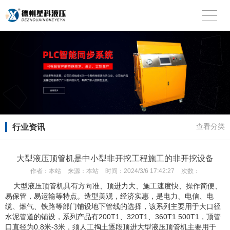
行业资讯
查看分类
大型液压顶管机是中小型非开挖工程施工的非开挖设备
作者：
本站
来源：
本站
时间：
2024/3/6 17:42:27
次数：
大型液压顶管机
具有方向准、顶进力大、施工速度快、操作简便、
易保管，易运输等特点。造型美观，经济实惠，是电力、电信、电
缆、燃气、铁路等部门铺设地下管线的选择，该系列主要用于大口径
水泥管道的铺设，系列产品有200T1、320T1、360T1 500T1，顶管
口直径为0.8米-3米，须人工掏土逐段顶进大型液压顶管机主要用于